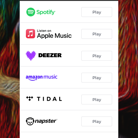
Melodia de Motim
03:44
Play
É Loucura
02:40
Atos Falhos
02:46
Play
Canção de Nina
03:00
O Chão Na Palma da Mão
04:07
Play
Saudade Que Não Quer Cessar
03:53
Piquerobi
04:04
Play
Acorde
03:09
A Saudade É um Vagão Vazio
02:18
Play
Eu Vim Só
01:57
Play