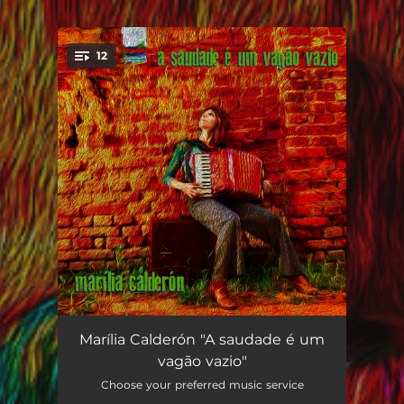
.
12
You're all set!
Deus e Os Ateus
03:23
Marília Calderón "A saudade é um
vagão vazio"
Prólogo do Marinheiro
02:55
Choose your preferred music service