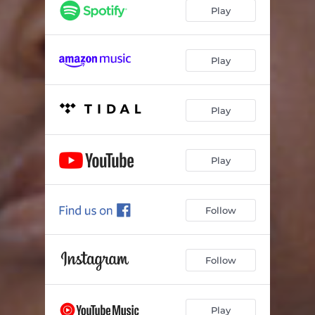
A Saudade Se Instaurou
03:53
Play
Pinga Tinta
03:12
Bem Patroa
03:07
Play
Marcas
03:43
Play
Abya Yala
02:36
Nada Se Compara
03:59
Play
Evoluindo (O Mar Não Tem Cabelo)
04:18
Incendiou
03:49
Follow
Follow
Play