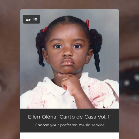
10
You're all set!
Axé de Ouro
03:23
Ellen Oléria "Canto de Casa Vol. 1"
Choose your preferred music service
Te Faria
03:04