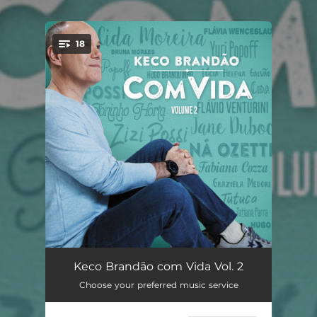
.
18
You're all set!
Um Sonhador
05:10
Keco Brandão com Vida Vol. 2
Choose your preferred music service
O Momento
05:24