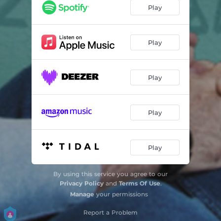
Desde Que Ouvi o Samba
03:37
Play
Desejo
05:17
Cedo Ou Tarde
05:44
Play
Semeando
05:10
Play
Prudência
04:09
Loucos de Cara
06:08
Play
Água de Chuva
05:50
Tudo Em Si Reluz
04:43
Play
Peito Vazio
03:54
By using this service you agree to our
Na Sua Boca
04:57
Privacy Policy
and
Terms Of Use
.
Manage
your permissions
Caravela
05:29
Report a Problem
Tudo o Que Eu Fiz
04:22