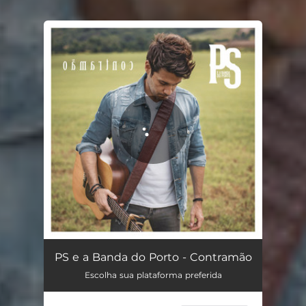
You're all set!
Contramão
03:45
PS e a Banda do Porto - Contramão
Escolha sua plataforma preferida