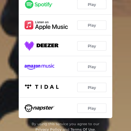
Deixa Rolar
03:12
Play
Não Se Preocupe
04:30
Amor la Vida
03:25
Play
Entre o Céu e o Inferno
06:19
Play
A Mais de 100
05:04
Ilha da Magia
03:17
Play
Play
Play
By using this service you agree to our
Privacy Policy
and
Terms Of Use
.