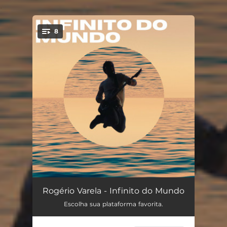
.
8
You're all set!
Xô Tristeza
03:50
Rogério Varela - Infinito do Mundo
Escolha sua plataforma favorita.
Infinito do Mundo
04:36