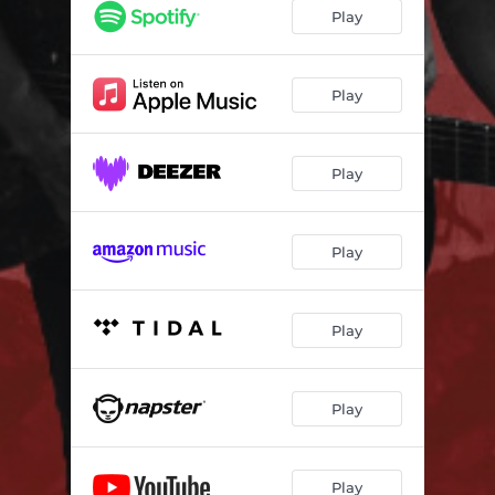
Olelê
03:08
Play
Kitempo
03:18
Negra É Linda
03:51
Play
Mas Eu Voltei - Remasterizada
05:15
Play
Play
Play
Play
Play