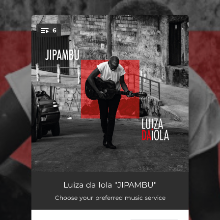
.
6
You're all set!
Irmandade
04:18
Luiza da Iola "JIPAMBU"
Choose your preferred music service
(R) Evolução Amar
03:04