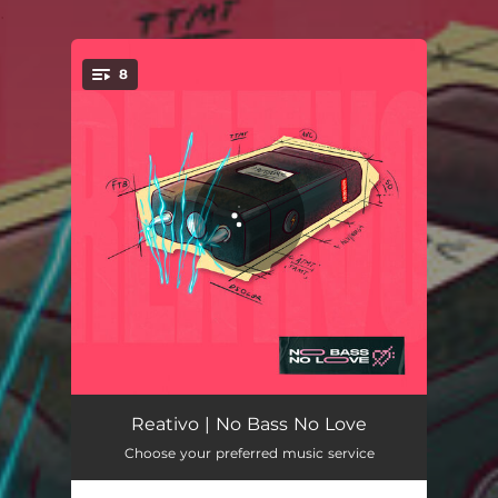
.
8
You're all set!
Fatboy
04:03
Reativo | No Bass No Love
Choose your preferred music service
Tá Todo Mundo Tentando
04:22