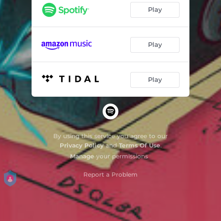
Até Você Chegar
04:21
Play
Autômato
02:51
Socialmente Um Desastre
04:22
Play
Alvo//Inimigo
03:33
Play
Tudo Ao Mesmo Tempo
04:16
Desequilíbrio
04:22
By using this service you agree to our
Privacy Policy
and
Terms Of Use
.
Manage
your permissions
Report a Problem