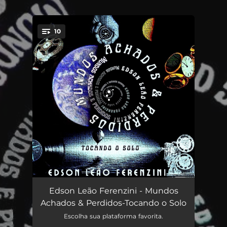
.
10
You're all set!
Pronunciamento
05:14
Edson Leão Ferenzini - Mundos
Achados & Perdidos-Tocando o Solo
Lullaby (Canção de Acordar)
07:04
Escolha sua plataforma favorita.