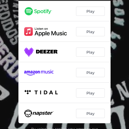
Mundos Achados e Perdidos / Sobretudo
04:16
Play
Última Sessão de Cinema
05:41
Da Aldeia
06:48
Play
O Rato Roeu
02:45
Ruas
05:24
Play
Manual
02:39
Digitália
05:45
Play
Fragmento Sobre Essa Noite
01:13
Play
Play
By using this service you agree to our