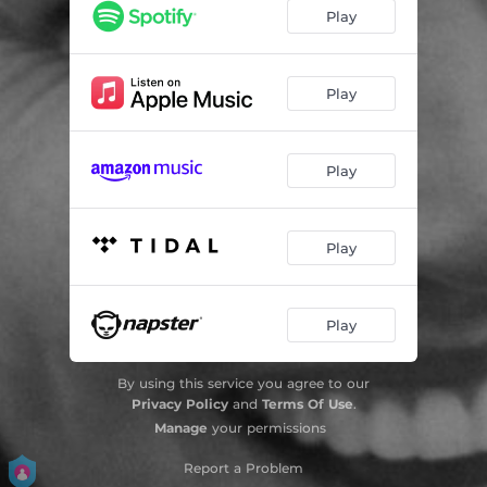
Obra da Sorte
02:57
Play
Já Te Amo
02:49
Sigo Te Amando de Longe
02:37
Play
Coisa de Novela (Plátano)
03:16
Play
Play
Play
By using this service you agree to our
Privacy Policy
and
Terms Of Use
.
Manage
your permissions
Report a Problem