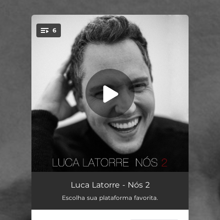
.
6
You're all set!
Assunto Nós Dois
02:58
Luca Latorre - Nós 2
Escolha sua plataforma favorita.
Assim Será
01:59