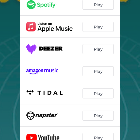
Caminhos do Coração
04:19
Play
Piltriquitrón
00:40
Templo
10:12
Play
Jahmor
03:49
Play
Não Tente Entender
06:14
Pedi Ao Ceus
05:35
Play
Amanitas
01:30
Fractaliza
07:07
Play
Beija Flor
05:30
Viejo Ancestro
06:19
Play
Naves no Céu
00:52
Anjo do Ar
10:09
Play