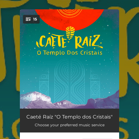
.
15
You're all set!
Abaramamut
04:33
Caeté Raíz "O Templo dos Cristais"
Choose your preferred music service
Espelho Natural
05:48