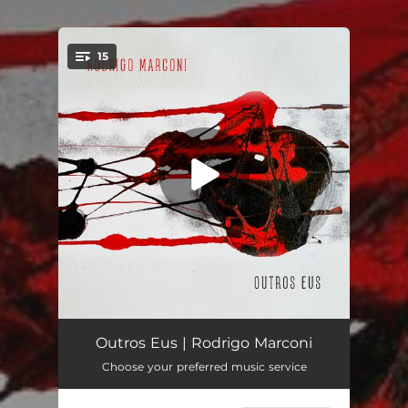
.
15
You're all set!
O Assinalado
04:38
Outros Eus | Rodrigo Marconi
Choose your preferred music service
Eram dias Grávidos de Sons e Poesia I
02:45