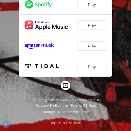
Eram dias Grávidos de Sons e Poesia II
04:11
Play
Eram dias Grávidos de Sons e Poesia III
02:52
Apolo e Dionísio no Templo das Musas I
04:18
Play
Apolo e Dionísio no Templo das Musas II
05:43
Play
Canção da Mais Alta Torre
08:52
Os Três Rapazes de Viena I: Schoenberg
01:37
Play
Os Três Rapazes de Viena II: Berg
02:05
Os Três Rapazes de Viena III: Webern
01:36
O Lado Mágico das Coisas
09:30
By using this service you agree to our
Polaroids I - City Lights
02:44
Privacy Policy
and
Terms Of Use
.
Manage
your permissions
Polaroids II - Childrens
04:13
Report a Problem
Polaroids III - Love
04:52