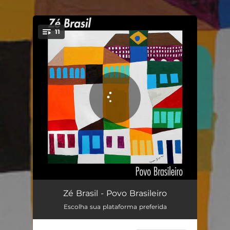
.
11
You're all set!
Povo Brasileiro
03:23
Zé Brasil - Povo Brasileiro
Escolha sua plataforma preferida
Bicho Grilo
03:48