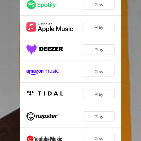
Festim do Fim
03:58
Play
Beautiful People
04:29
Momentos de Glória
05:04
Play
Mistérios Universais
02:52
Play
Desterrado no Cerrado
05:46
Tempos de Blues
05:41
Play
Rock 2000
03:35
Sonho de Amor
03:11
Play
Irmão Navegante
07:00
Play
Play