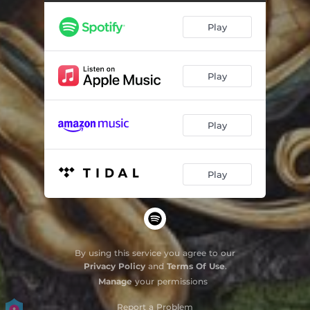
Fim de Jogo
05:06
Play
Atlantis
04:33
Depois do Começo, Antes do Fim
04:12
Play
Ouroboros
04:14
Escaravelho
04:06
Play
Play
By using this service you agree to our
Privacy Policy
and
Terms Of Use
.
Manage
your permissions
Report a Problem