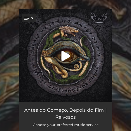
.
7
You're all set!
Olho de Hórus
04:12
Antes do Começo, Depois do Fim |
Raivosos
Insônia
04:13
Choose your preferred music service