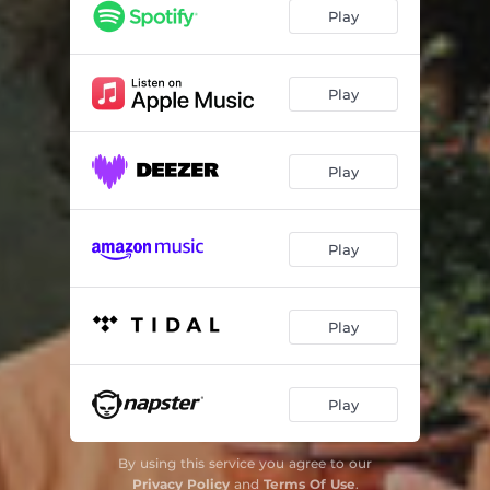
De Noite Eh Dia de Sair
03:50
Play
Mula Sem Cabeça
03:58
No Meu Quarto
04:02
Play
Elephants
03:05
Play
Boris
04:02
Sapinhos
05:02
Play
Defender
04:04
Faz Bem
06:53
Play
Play
By using this service you agree to our
Privacy Policy
and
Terms Of Use
.