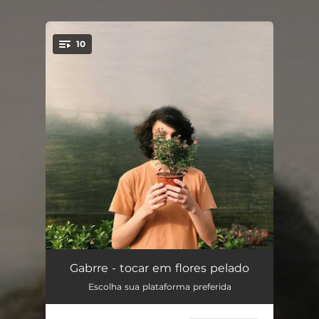
.
10
You're all set!
Verão de Novo
05:44
Gabrre - tocar em flores pelado
Escolha sua plataforma preferida
Gemütlichkeit
01:16