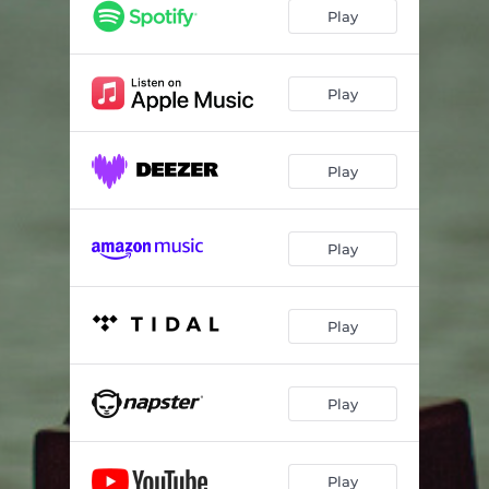
Acordar
04:31
Play
O Mar de Madalena
04:34
Remendo Blues
04:50
Play
Sua Presença
02:25
Play
Algo a Dizer
03:17
Um Estranho
04:08
Play
Discussões Com Deus
04:06
Atemporal
05:55
Play
Play
Play