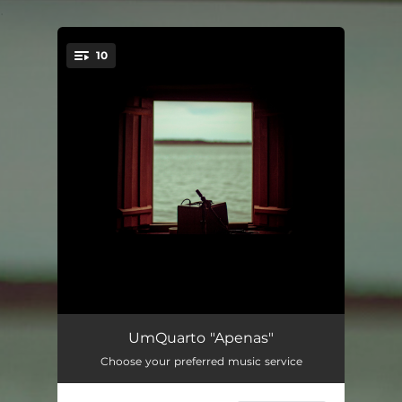
.
10
You're all set!
A Cor do Som
03:06
UmQuarto "Apenas"
Choose your preferred music service
Sem Desprezo
03:40