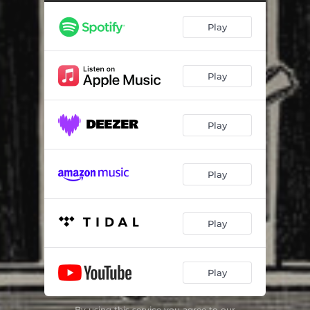
Qui Nem Jiló (feat. André Rass, Renan Dias & Toninho Ferragutti) [Instrumental]
04:32
Play
Por Dentro d'Água
03:29
Mata Cavalo (feat. Junior Kaboclo, Marcos Suzano & Renan Dias)
04:14
Play
Ariana Armorial
05:14
Caçote (feat. Bruno Menegatti & Marcos Suzano) [Acústica]
04:00
Play
Esperando Nara (feat. Renan Dias & Thiago Fermino)
02:56
Recado (feat. Renan Dias & Ricardo Vignini)
04:38
Play
Baião de Dois da Adenir (Instrumental)
03:39
Maracutaia Esferográfica (feat. Thiago Fermino)
03:26
Play
Pepe e Faísca (feat. Marcos Suzano)
03:06
Play
Bença Dominguinhos (feat. André Rass, Renan Dias & Toninho Ferragutti)
04:09
By using this service you agree to our