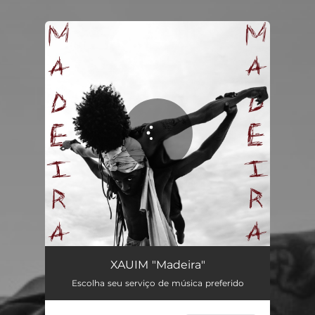
You're all set!
Madeira
04:07
XAUIM "Madeira"
Escolha seu serviço de música preferido